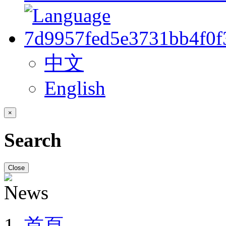
中文
English
×
Search
Close
首頁