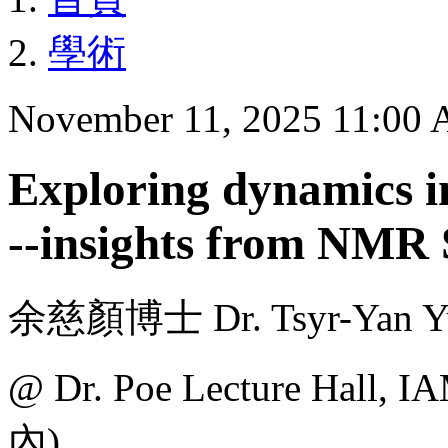
學術
November 11, 2025 11:00
Exploring dynamics in
--insights from NMR 
余慈顏博士 Dr. Tsyr-Yan Yu 
@ Dr. Poe Lecture H
內)