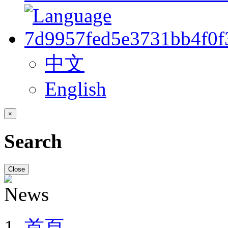
中文
English
×
Search
Close
首頁