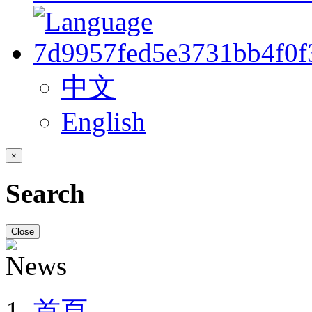
中文
English
×
Search
Close
首頁