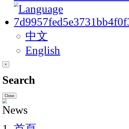
中文
English
×
Search
Close
首頁