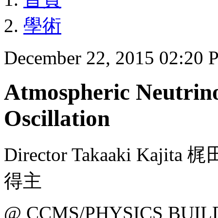
學術
December 22, 2015 02:20
Atmospheric Neutrino
Oscillation
Director Takaaki Kaj
得主
@ CCMS/PHYSICS BUIL