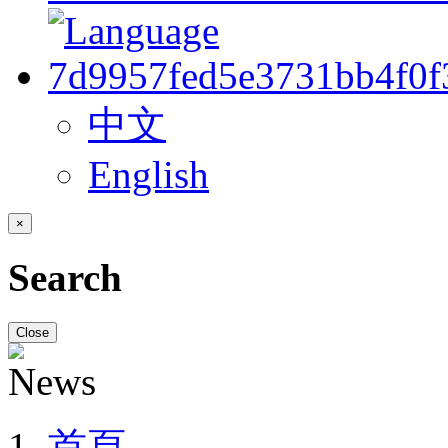
中文
English
×
Search
Close
首頁