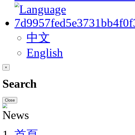
中文
English
×
Search
Close
首頁