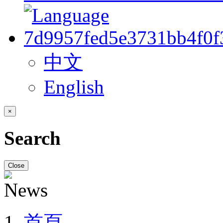
中文
English
×
Search
Close
首頁