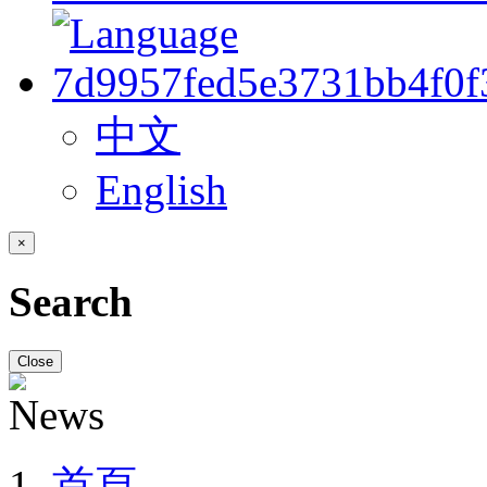
中文
English
×
Search
Close
首頁