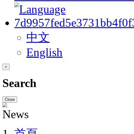
中文
English
×
Search
Close
首頁