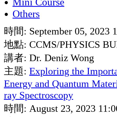
Mini Course
Others
時間: September 05, 2023 
地點: CCMS/PHYSICS BU
講者: Dr. Deniz Wong
主題:
Exploring the Importa
Energy and Quantum Materia
ray Spectroscopy
時間: August 23, 2023 11: