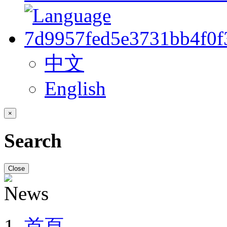
中文
English
×
Search
Close
首頁