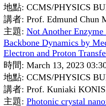
地點: CCMS/PHYSICS BU
講者: Prof. Edmund Chun M
主題:
Not Another Enzyme 
Backbone Dynamics by Mech
Electron and Proton Transf
時間: March 13, 2023 03:3
地點: CCMS/PHYSICS BU
講者: Prof. Kuniaki KONI
主題:
Photonic crystal na