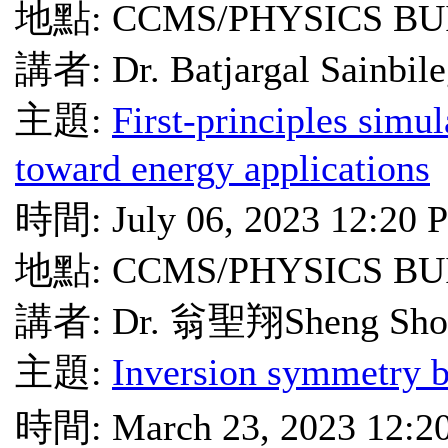
地點: CCMS/PHYSICS BU
講者: Dr. Batjargal Sainbil
主題:
First-principles simu
toward energy applications
時間: July 06, 2023 12:20 
地點: CCMS/PHYSICS BU
講者: Dr. 翁聖翔Sheng Sho
主題:
Inversion symmetry b
時間: March 23, 2023 12:2