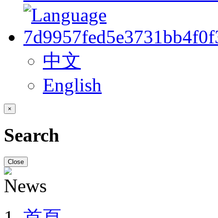
中文
English
×
Search
Close
首頁