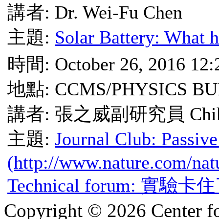
講者: Dr. Wei-Fu Chen
主題:
Solar Battery: What 
時間: October 26, 2016 12
地點: CCMS/PHYSICS BU
講者: 張之威副研究員 Chih-
主題:
Journal Club: Passive
(http://www.nature.com/nat
Technical forum:
Copyright © 2026 Center f