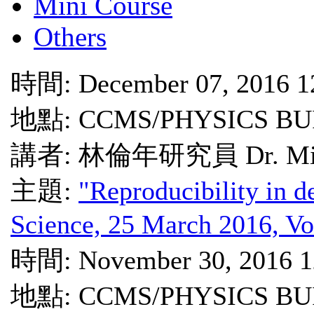
Mini Course
Others
時間: December 07, 2016 1
地點: CCMS/PHYSICS BU
講者: 林倫年研究員 Dr. Michi
主題:
"Reproducibility in de
Science, 25 March 2016, Vo
時間: November 30, 2016 1
地點: CCMS/PHYSICS BU