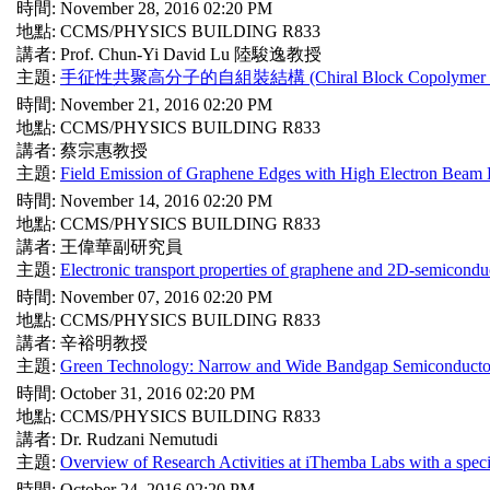
時間: November 28, 2016 02:20 PM
地點: CCMS/PHYSICS BUILDING R833
講者: Prof. Chun-Yi David Lu 陸駿逸教授
主題:
手征性共聚高分子的自組裝結構 (Chiral Block Copolymer P
時間: November 21, 2016 02:20 PM
地點: CCMS/PHYSICS BUILDING R833
講者: 蔡宗惠教授
主題:
Field Emission of Graphene Edges with High Electron Beam 
時間: November 14, 2016 02:20 PM
地點: CCMS/PHYSICS BUILDING R833
講者: 王偉華副研究員
主題:
Electronic transport properties of graphene and 2D-semiconduc
時間: November 07, 2016 02:20 PM
地點: CCMS/PHYSICS BUILDING R833
講者: 辛裕明教授
主題:
Green Technology: Narrow and Wide Bandgap Semiconducto
時間: October 31, 2016 02:20 PM
地點: CCMS/PHYSICS BUILDING R833
講者: Dr. Rudzani Nemutudi
主題:
Overview of Research Activities at iThemba Labs with a spec
時間: October 24, 2016 02:20 PM