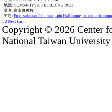
地點: CCMS/PHYSICS BUILDING R833
講者: 白奇峰教授
主題:
From spin transfer torque, spin Hall torque, to spin-orbit torqu
1
2
Next
Last
Copyright © 2026 Center f
National Taiwan University