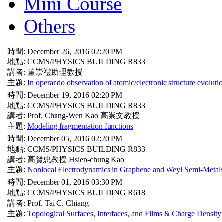
Mini Course
Others
時間: December 26, 2016 02:20 PM
地點: CCMS/PHYSICS BUILDING R833
講者: 董崇禮助理教授
主題:
In operando observation of atomic/electronic structure evoluti
時間: December 19, 2016 02:20 PM
地點: CCMS/PHYSICS BUILDING R833
講者: Prof. Chung-Wen Kao 高崇文教授
主題:
Modeling fragmentation functions
時間: December 05, 2016 02:20 PM
地點: CCMS/PHYSICS BUILDING R833
講者: 高賢忠教授 Hsien-chung Kao
主題:
Nonlocal Electrodynamics in Graphene and Weyl Semi-Metal
時間: December 01, 2016 03:30 PM
地點: CCMS/PHYSICS BUILDING R618
講者: Prof. Tai C. Chiang
主題:
Topological Surfaces, Interfaces, and Films & Charge Densit