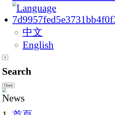
中文
English
×
Search
Close
首頁