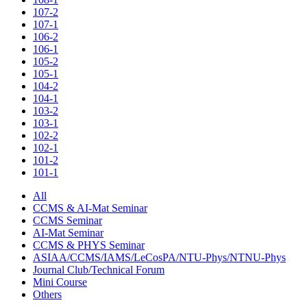
107-2
107-1
106-2
106-1
105-2
105-1
104-2
104-1
103-2
103-1
102-2
102-1
101-2
101-1
All
CCMS & AI-Mat Seminar
CCMS Seminar
AI-Mat Seminar
CCMS & PHYS Seminar
ASIAA/CCMS/IAMS/LeCosPA/NTU-Phys/NTNU-Phys
Journal Club/Technical Forum
Mini Course
Others