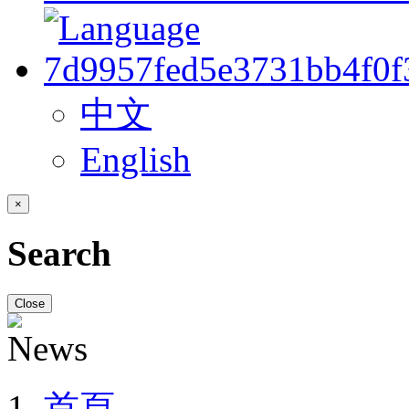
中文
English
×
Search
Close
首頁