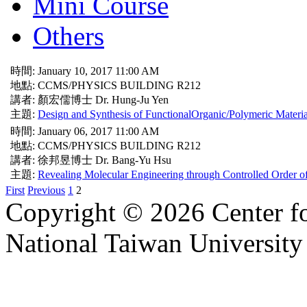
Mini Course
Others
時間: January 10, 2017 11:00 AM
地點: CCMS/PHYSICS BUILDING R212
講者: 顏宏儒博士 Dr. Hung-Ju Yen
主題:
Design and Synthesis of FunctionalOrganic/Polymeric Materia
時間: January 06, 2017 11:00 AM
地點: CCMS/PHYSICS BUILDING R212
講者: 徐邦昱博士 Dr. Bang-Yu Hsu
主題:
Revealing Molecular Engineering through Controlled Order 
First
Previous
1
2
Copyright © 2026 Center f
National Taiwan University