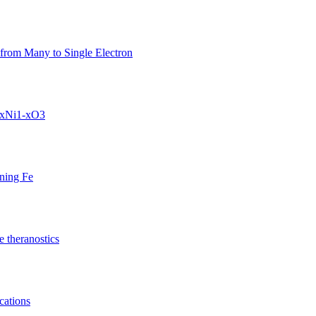
from Many to Single Electron
FexNi1-xO3
ining Fe
e theranostics
cations