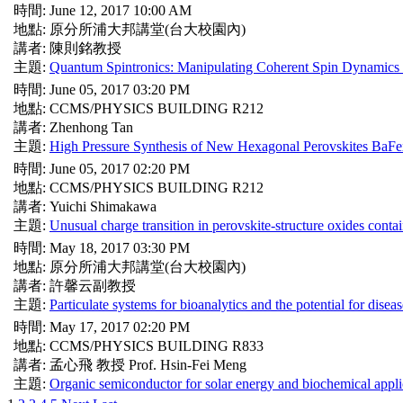
時間: June 12, 2017 10:00 AM
地點: 原分所浦大邦講堂(台大校園內)
講者: 陳則銘教授
主題:
Quantum Spintronics: Manipulating Coherent Spin Dynamics 
時間: June 05, 2017 03:20 PM
地點: CCMS/PHYSICS BUILDING R212
講者: Zhenhong Tan
主題:
High Pressure Synthesis of New Hexagonal Perovskites Ba
時間: June 05, 2017 02:20 PM
地點: CCMS/PHYSICS BUILDING R212
講者: Yuichi Shimakawa
主題:
Unusual charge transition in perovskite-structure oxides conta
時間: May 18, 2017 03:30 PM
地點: 原分所浦大邦講堂(台大校園內)
講者: 許馨云副教授
主題:
Particulate systems for bioanalytics and the potential for diseas
時間: May 17, 2017 02:20 PM
地點: CCMS/PHYSICS BUILDING R833
講者: 孟心飛 教授 Prof. Hsin-Fei Meng
主題:
Organic semiconductor for solar energy and biochemical appli