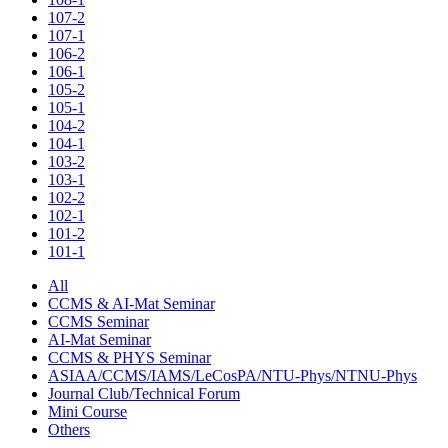
107-2
107-1
106-2
106-1
105-2
105-1
104-2
104-1
103-2
103-1
102-2
102-1
101-2
101-1
All
CCMS & AI-Mat Seminar
CCMS Seminar
AI-Mat Seminar
CCMS & PHYS Seminar
ASIAA/CCMS/IAMS/LeCosPA/NTU-Phys/NTNU-Phys
Journal Club/Technical Forum
Mini Course
Others