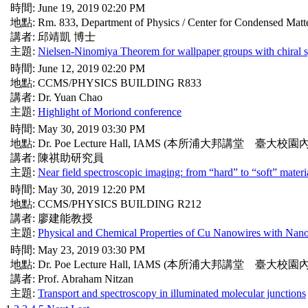
時間: June 19, 2019 02:20 PM
地點: Rm. 833, Department of Physics / Center for Condensed Matt
講者: 邱靖凱 博士
主題:
Nielsen-Ninomiya Theorem for wallpaper groups with chiral s
時間: June 12, 2019 02:20 PM
地點: CCMS/PHYSICS BUILDING R833
講者: Dr. Yuan Chao
主題:
Highlight of Moriond conference
時間: May 30, 2019 03:30 PM
地點: Dr. Poe Lecture Hall, IAMS (本所浦大邦講堂 臺大校園內
講者: 陳祺助研究員
主題:
Near field spectroscopic imaging: from “hard” to “soft” materi
時間: May 30, 2019 12:20 PM
地點: CCMS/PHYSICS BUILDING R212
講者: 廖建能教授
主題:
Physical and Chemical Properties of Cu Nanowires with Nano
時間: May 23, 2019 03:30 PM
地點: Dr. Poe Lecture Hall, IAMS (本所浦大邦講堂 臺大校園內
講者: Prof. Abraham Nitzan
主題:
Transport and spectroscopy in illuminated molecular junctions