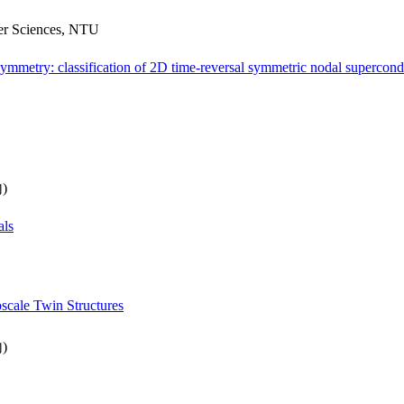
er Sciences, NTU
ymmetry: classification of 2D time-reversal symmetric nodal supercond
)
als
scale Twin Structures
)