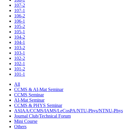
107-2
107-1
106-2
106-1
105-2
105-1
104-2
104-1
103-2
103-1
102-2
102-1
101-2
101-1
All
CCMS & AI-Mat Seminar
CCMS Seminar
AI-Mat Seminar
CCMS & PHYS Seminar
ASIAA/CCMS/IAMS/LeCosPA/NTU-Phys/NTNU-Phys
Journal Club/Technical Forum
Mini Course
Others