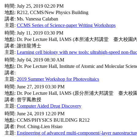
時間: July 25, 2019 02:20 PM
地點: R212, CCMS/New Physics Building
講者: Ms. Vanessa Calaban
主題:
CCMS Series of Science-paper Writing Workshops
時間: July 11, 2019 03:30 PM
地點: Dr. Poe Lecture Hall, IAMS (本所浦大邦講堂 臺大校園內
講者: 謝佳龍博士
主題:
Learning cell biology with new tools: ultrahigh-speed non-fl
時間: July 04, 2019 08:30 AM
地點: Dr. Poe Lecture Hall, Institute of Atomic and Molecular Scien
講者:
主題:
2019 Summer Workshop for Photovoltaics
時間: June 27, 2019 03:30 PM
地點: Dr. Poe Lecture Hall, IAMS (原分所浦大邦講堂 臺大校
講者: 曾宇鳳教授
主題:
Computer Aided Drug Discovery
時間: June 24, 2019 12:20 PM
地點: CCMS/PHYSICS BUILDING R212
講者: Prof. Ching-Lien Hsiao
主題:
Engineering of advanced multi-component/-layer nanostructur