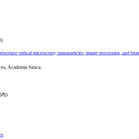
)
uorescence optical microscopy, nanoparticles, image processing, and b
ces, Academia Sinica
園內)
es