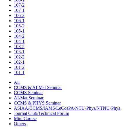
107-2
107-1
106-2
106-1
105-2
105-1
104-2
104-1
103-2
103-1
102-2
102-1
101-2
101-1
All
CCMS & AI-Mat Seminar
CCMS Seminar
AI-Mat Seminar
CCMS & PHYS Seminar
ASIAA/CCMS/IAMS/LeCosPA/NTU-Phys/NTNU-Phys
Journal Club/Technical Forum
Mini Course
Others