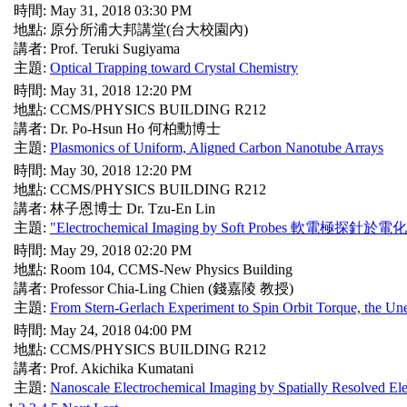
時間: May 31, 2018 03:30 PM
地點: 原分所浦大邦講堂(台大校園內)
講者: Prof. Teruki Sugiyama
主題:
Optical Trapping toward Crystal Chemistry
時間: May 31, 2018 12:20 PM
地點: CCMS/PHYSICS BUILDING R212
講者: Dr. Po-Hsun Ho 何柏勳博士
主題:
Plasmonics of Uniform, Aligned Carbon Nanotube Arrays
時間: May 30, 2018 12:20 PM
地點: CCMS/PHYSICS BUILDING R212
講者: 林子恩博士 Dr. Tzu-En Lin
主題:
"Electrochemical Imaging by Soft Probes 軟電極
時間: May 29, 2018 02:20 PM
地點: Room 104, CCMS-New Physics Building
講者: Professor Chia-Ling Chien (錢嘉陵 教授)
主題:
From Stern-Gerlach Experiment to Spin Orbit Torque, the Un
時間: May 24, 2018 04:00 PM
地點: CCMS/PHYSICS BUILDING R212
講者: Prof. Akichika Kumatani
主題:
Nanoscale Electrochemical Imaging by Spatially Resolved Ele