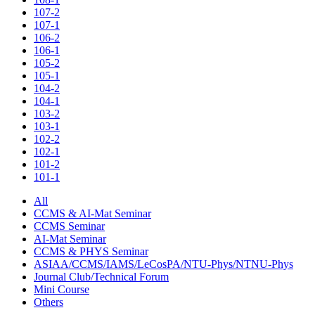
107-2
107-1
106-2
106-1
105-2
105-1
104-2
104-1
103-2
103-1
102-2
102-1
101-2
101-1
All
CCMS & AI-Mat Seminar
CCMS Seminar
AI-Mat Seminar
CCMS & PHYS Seminar
ASIAA/CCMS/IAMS/LeCosPA/NTU-Phys/NTNU-Phys
Journal Club/Technical Forum
Mini Course
Others