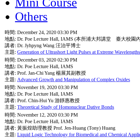
Mini Course
Others
時間: December 24, 2020 03:30 PM
地點: Dr. Poe Lecture Hall, IAMS (本所浦大邦講堂 臺大校園內
講者: Dr. Jyhpyng Wang 汪治平博士
主題:
Generation of Ultrashort Light Pulses at Extreme Wavelengths
時間: December 03, 2020 02:30 PM
地點: Dr. Poe Lecture Hall, IAMS
講者: Prof. Jan-Chi Yang 楊展其副教授
主題:
Advanced Growth and Manipulation of Complex Oxides
時間: November 19, 2020 03:30 PM
地點: Dr. Poe Lecture Hall, IAMS
講者: Prof. Chin-Hui Yu 游靜惠教授
主題:
Theoretical Study of Homonuclear Dative Bonds
時間: November 12, 2020 03:30 PM
地點: Dr. Poe Lecture Hall, IAMS
講者: 黃振煌助理教授 Prof. Jen-Huang (Tony) Huang
主題:
Liquid Logic Technology for Biomedical and Chemical Appli