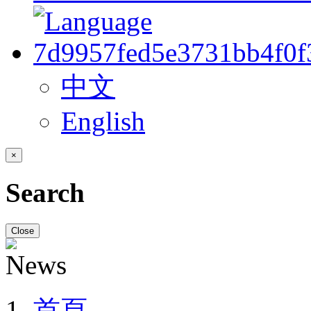
中文
English
×
Search
Close
首頁