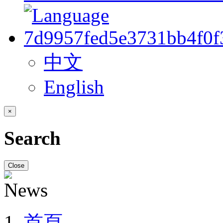
中文
English
×
Search
Close
首頁