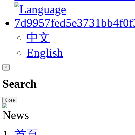
中文
English
×
Search
Close
首頁