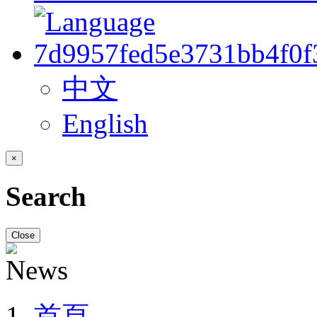
中文
English
×
Search
Close
首頁