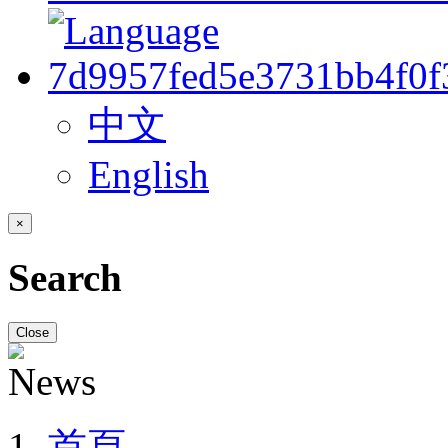
中文
English
×
Search
Close
首頁