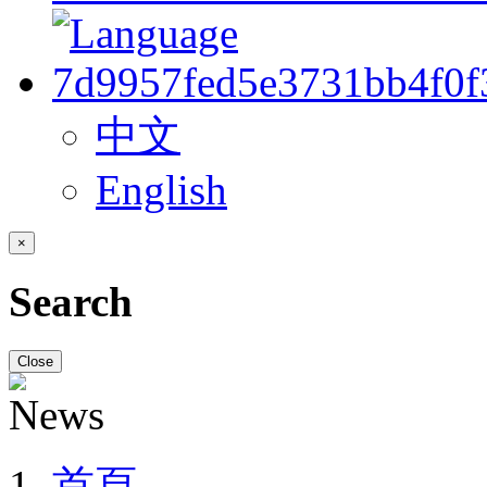
中文
English
×
Search
Close
首頁