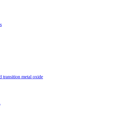
s
d transition metal oxide
.