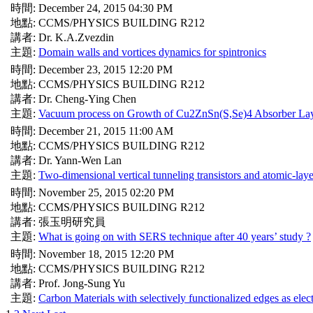
時間: December 24, 2015 04:30 PM
地點: CCMS/PHYSICS BUILDING R212
講者: Dr. K.A.Zvezdin
主題:
Domain walls and vortices dynamics for spintronics
時間: December 23, 2015 12:20 PM
地點: CCMS/PHYSICS BUILDING R212
講者: Dr. Cheng-Ying Chen
主題:
Vacuum process on Growth of Cu2ZnSn(S,Se)4 Absorber Layer
時間: December 21, 2015 11:00 AM
地點: CCMS/PHYSICS BUILDING R212
講者: Dr. Yann-Wen Lan
主題:
Two-dimensional vertical tunneling transistors and atomic-laye
時間: November 25, 2015 02:20 PM
地點: CCMS/PHYSICS BUILDING R212
講者: 張玉明研究員
主題:
What is going on with SERS technique after 40 years’ study ?
時間: November 18, 2015 12:20 PM
地點: CCMS/PHYSICS BUILDING R212
講者: Prof. Jong-Sung Yu
主題:
Carbon Materials with selectively functionalized edges as elec