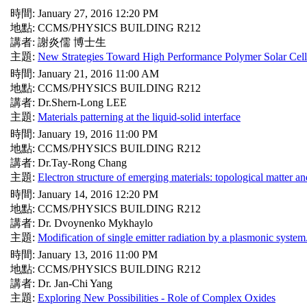
時間: January 27, 2016 12:20 PM
地點: CCMS/PHYSICS BUILDING R212
講者: 謝炎儒 博士生
主題:
New Strategies Toward High Performance Polymer Solar Cell
時間: January 21, 2016 11:00 AM
地點: CCMS/PHYSICS BUILDING R212
講者: Dr.Shern-Long LEE
主題:
Materials patterning at the liquid-solid interface
時間: January 19, 2016 11:00 PM
地點: CCMS/PHYSICS BUILDING R212
講者: Dr.Tay-Rong Chang
主題:
Electron structure of emerging materials: topological matter an
時間: January 14, 2016 12:20 PM
地點: CCMS/PHYSICS BUILDING R212
講者: Dr. Dvoynenko Mykhaylo
主題:
Modification of single emitter radiation by a plasmonic system
時間: January 13, 2016 11:00 PM
地點: CCMS/PHYSICS BUILDING R212
講者: Dr. Jan-Chi Yang
主題:
Exploring New Possibilities - Role of Complex Oxides