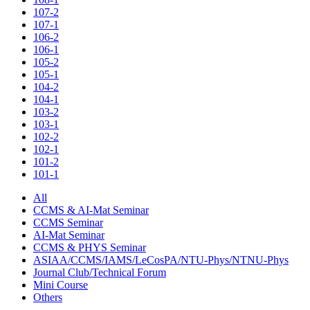
107-2
107-1
106-2
106-1
105-2
105-1
104-2
104-1
103-2
103-1
102-2
102-1
101-2
101-1
All
CCMS & AI-Mat Seminar
CCMS Seminar
AI-Mat Seminar
CCMS & PHYS Seminar
ASIAA/CCMS/IAMS/LeCosPA/NTU-Phys/NTNU-Phys
Journal Club/Technical Forum
Mini Course
Others