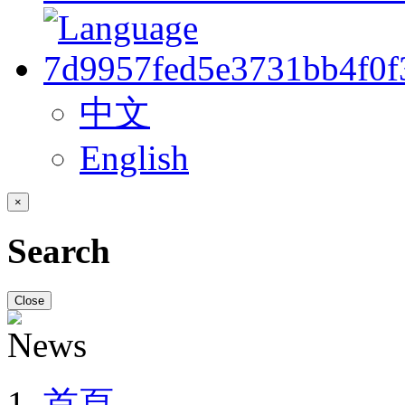
中文
English
×
Search
Close
首頁