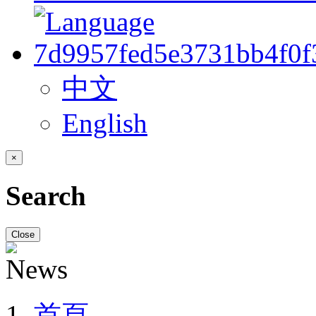
中文
English
×
Search
Close
首頁