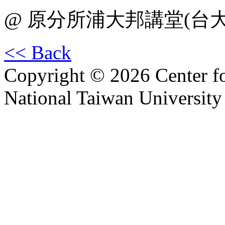
@ 原分所浦大邦講堂(台
<< Back
Copyright © 2026 Center f
National Taiwan University