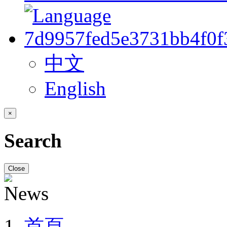
中文
English
×
Search
Close
首頁