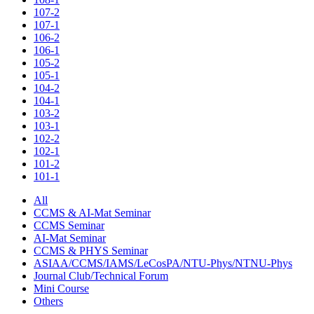
107-2
107-1
106-2
106-1
105-2
105-1
104-2
104-1
103-2
103-1
102-2
102-1
101-2
101-1
All
CCMS & AI-Mat Seminar
CCMS Seminar
AI-Mat Seminar
CCMS & PHYS Seminar
ASIAA/CCMS/IAMS/LeCosPA/NTU-Phys/NTNU-Phys
Journal Club/Technical Forum
Mini Course
Others