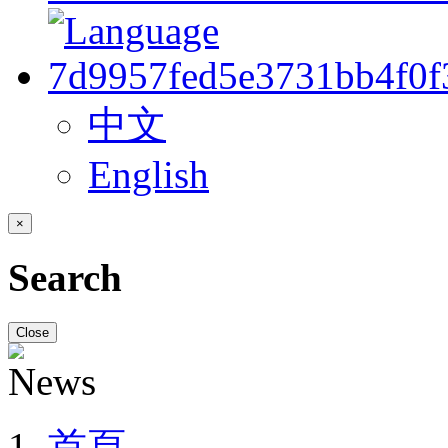
中文
English
×
Search
Close
首頁