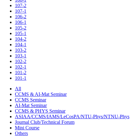
107-2
107-1
106-2
106-1
105-2
105-1
104-2
104-1
103-2
103-1
102-2
102-1
101-2
101-1
All
CCMS & AI-Mat Seminar
CCMS Seminar
AI-Mat Seminar
CCMS & PHYS Seminar
ASIAA/CCMS/IAMS/LeCosPA/NTU-Phys/NTNU-Phys
Journal Club/Technical Forum
Mini Course
Others