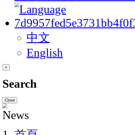
中文
English
×
Search
Close
首頁