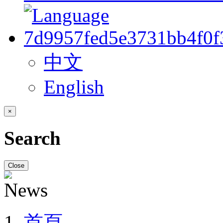
中文
English
×
Search
Close
首頁