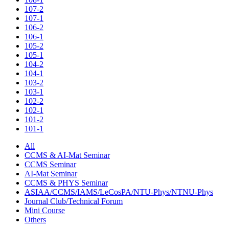
107-2
107-1
106-2
106-1
105-2
105-1
104-2
104-1
103-2
103-1
102-2
102-1
101-2
101-1
All
CCMS & AI-Mat Seminar
CCMS Seminar
AI-Mat Seminar
CCMS & PHYS Seminar
ASIAA/CCMS/IAMS/LeCosPA/NTU-Phys/NTNU-Phys
Journal Club/Technical Forum
Mini Course
Others