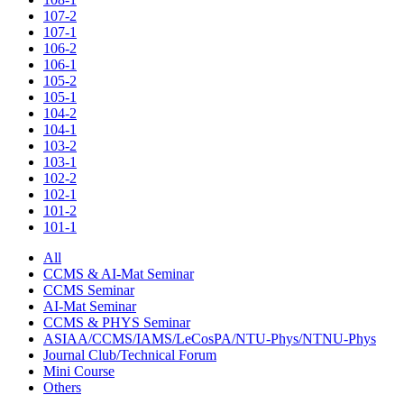
107-2
107-1
106-2
106-1
105-2
105-1
104-2
104-1
103-2
103-1
102-2
102-1
101-2
101-1
All
CCMS & AI-Mat Seminar
CCMS Seminar
AI-Mat Seminar
CCMS & PHYS Seminar
ASIAA/CCMS/IAMS/LeCosPA/NTU-Phys/NTNU-Phys
Journal Club/Technical Forum
Mini Course
Others