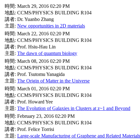
時間: March 29, 2016 02:20 PM
地點: CCMS/PHYSICS BUILDING R104
講者: Dr. Yuanbo Zhang
主題:
New opportunities in 2D materials
時間: March 22, 2016 02:20 PM
地點: CCMS/PHYSICS BUILDING R104
講者: Prof. Hsiu-Hau Lin
主題:
The dawn of quantum biology
時間: March 08, 2016 02:20 PM
地點: CCMS/PHYSICS BUILDING R104
講者: Prof. Tsutomu Yanagida
主題:
The Origin of Matter in the Universe
時間: March 01, 2016 02:20 PM
地點: CCMS/PHYSICS BUILDING R104
講者: Prof. Howard Yee
主題:
The Evolution of Galaxies in Clusters at z~1 and Beyond
時間: February 23, 2016 02:20 PM
地點: CCMS/PHYSICS BUILDING R104
講者: Prof. Felice Torrisi
主題:
Large-scale Manufacturing of Graphene and Related Materials 