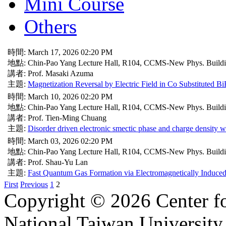
Mini Course
Others
時間: March 17, 2026 02:20 PM
地點: Chin-Pao Yang Lecture Hall, R104, CCMS-New Phys. Build
講者: Prof. Masaki Azuma
主題:
Magnetization Reversal by Electric Field in Co Substituted 
時間: March 10, 2026 02:20 PM
地點: Chin-Pao Yang Lecture Hall, R104, CCMS-New Phys. Build
講者: Prof. Tien-Ming Chuang
主題:
Disorder driven electronic smectic phase and charge density
時間: March 03, 2026 02:20 PM
地點: Chin-Pao Yang Lecture Hall, R104, CCMS-New Phys. Build
講者: Prof. Shau-Yu Lan
主題:
Fast Quantum Gas Formation via Electromagnetically Induce
First
Previous
1
2
Copyright © 2026 Center f
National Taiwan University