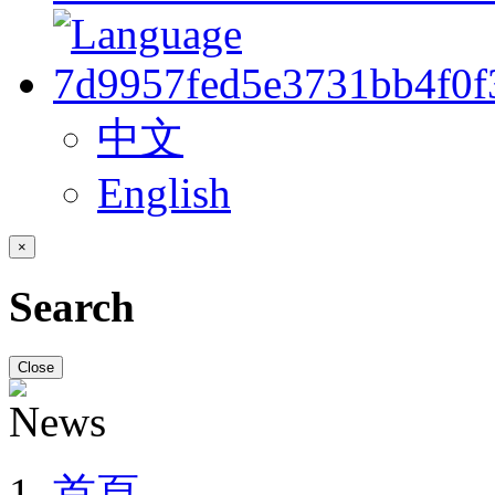
中文
English
×
Search
Close
首頁