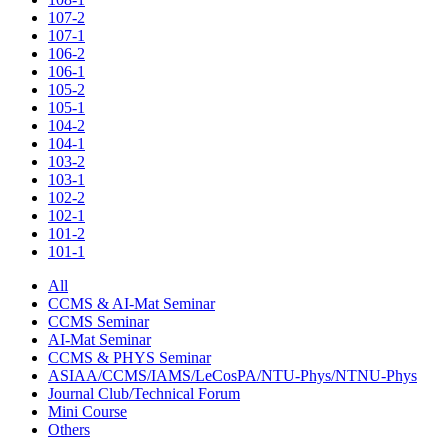
107-2
107-1
106-2
106-1
105-2
105-1
104-2
104-1
103-2
103-1
102-2
102-1
101-2
101-1
All
CCMS & AI-Mat Seminar
CCMS Seminar
AI-Mat Seminar
CCMS & PHYS Seminar
ASIAA/CCMS/IAMS/LeCosPA/NTU-Phys/NTNU-Phys
Journal Club/Technical Forum
Mini Course
Others