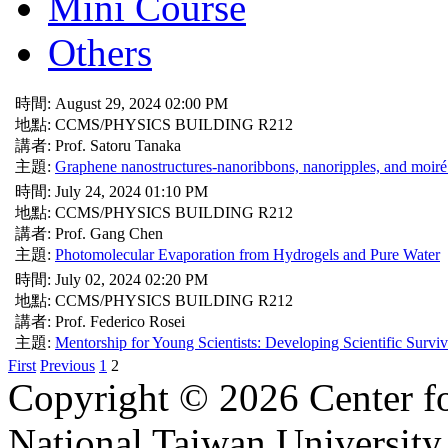
Mini Course
Others
時間: August 29, 2024 02:00 PM
地點: CCMS/PHYSICS BUILDING R212
講者: Prof. Satoru Tanaka
主題:
Graphene nanostructures-nanoribbons, nanoripples, and moiré 
時間: July 24, 2024 01:10 PM
地點: CCMS/PHYSICS BUILDING R212
講者: Prof. Gang Chen
主題:
Photomolecular Evaporation from Hydrogels and Pure Water
時間: July 02, 2024 02:20 PM
地點: CCMS/PHYSICS BUILDING R212
講者: Prof. Federico Rosei
主題:
Mentorship for Young Scientists: Developing Scientific Surviva
First
Previous
1
2
Copyright © 2026 Center f
National Taiwan University