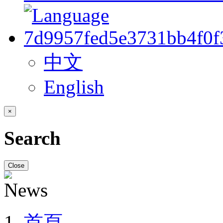
中文
English
×
Search
Close
首頁