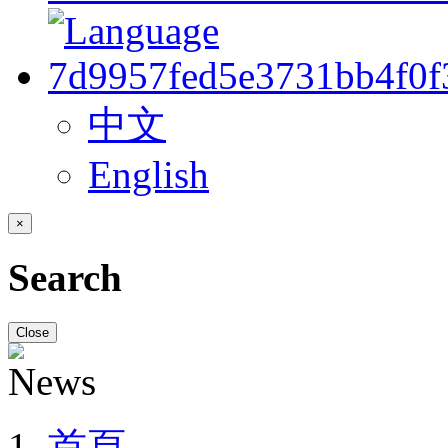
中文
English
×
Search
Close
首頁