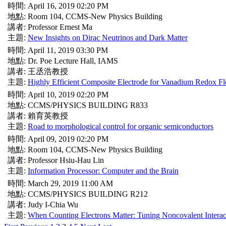
時間: April 16, 2019 02:20 PM
地點: Room 104, CCMS-New Physics Building
講者: Professor Ernest Ma
主題:
New Insights on Dirac Neutrinos and Dark Matter
時間: April 11, 2019 03:30 PM
地點: Dr. Poe Lecture Hall, IAMS
講者: 王丞浩教授
主題:
Highly Efficient Composite Electrode for Vanadium Redox F
時間: April 10, 2019 02:20 PM
地點: CCMS/PHYSICS BUILDING R833
講者: 賴育英教授
主題:
Road to morphological control for organic semiconductors
時間: April 09, 2019 02:20 PM
地點: Room 104, CCMS-New Physics Building
講者: Professor Hsiu-Hau Lin
主題:
Information Processor: Computer and the Brain
時間: March 29, 2019 11:00 AM
地點: CCMS/PHYSICS BUILDING R212
講者: Judy I-Chia Wu
主題:
When Counting Electrons Matter: Tuning Noncovalent Interac