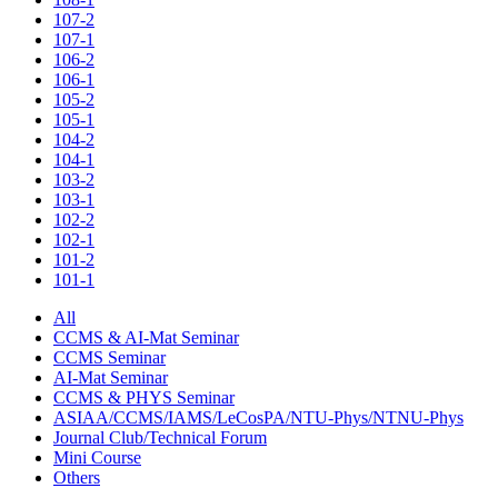
107-2
107-1
106-2
106-1
105-2
105-1
104-2
104-1
103-2
103-1
102-2
102-1
101-2
101-1
All
CCMS & AI-Mat Seminar
CCMS Seminar
AI-Mat Seminar
CCMS & PHYS Seminar
ASIAA/CCMS/IAMS/LeCosPA/NTU-Phys/NTNU-Phys
Journal Club/Technical Forum
Mini Course
Others