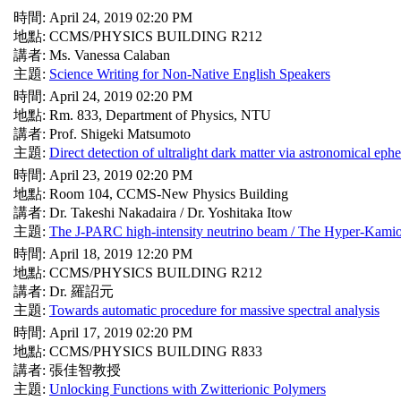
時間: April 24, 2019 02:20 PM
地點: CCMS/PHYSICS BUILDING R212
講者: Ms. Vanessa Calaban
主題:
Science Writing for Non-Native English Speakers
時間: April 24, 2019 02:20 PM
地點: Rm. 833, Department of Physics, NTU
講者: Prof. Shigeki Matsumoto
主題:
Direct detection of ultralight dark matter via astronomical eph
時間: April 23, 2019 02:20 PM
地點: Room 104, CCMS-New Physics Building
講者: Dr. Takeshi Nakadaira / Dr. Yoshitaka Itow
主題:
The J-PARC high-intensity neutrino beam / The Hyper-Kamio
時間: April 18, 2019 12:20 PM
地點: CCMS/PHYSICS BUILDING R212
講者: Dr. 羅詔元
主題:
Towards automatic procedure for massive spectral analysis
時間: April 17, 2019 02:20 PM
地點: CCMS/PHYSICS BUILDING R833
講者: 張佳智教授
主題:
Unlocking Functions with Zwitterionic Polymers