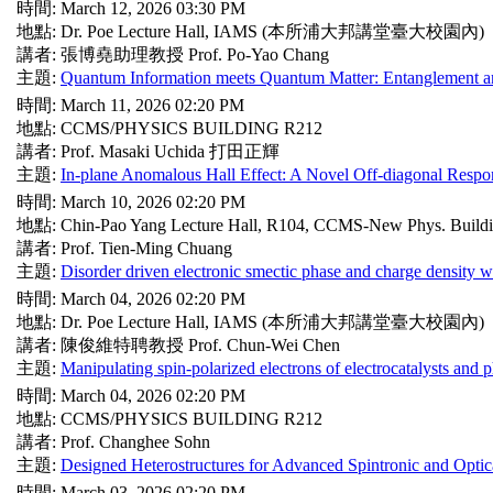
時間: March 12, 2026 03:30 PM
地點: Dr. Poe Lecture Hall, IAMS (本所浦大邦講堂臺大校園內)
講者: 張博堯助理教授 Prof. Po-Yao Chang
主題:
Quantum Information meets Quantum Matter: Entanglement 
時間: March 11, 2026 02:20 PM
地點: CCMS/PHYSICS BUILDING R212
講者: Prof. Masaki Uchida 打田正輝
主題:
In-plane Anomalous Hall Effect: A Novel Off-diagonal Respo
時間: March 10, 2026 02:20 PM
地點: Chin-Pao Yang Lecture Hall, R104, CCMS-New Phys. Build
講者: Prof. Tien-Ming Chuang
主題:
Disorder driven electronic smectic phase and charge density
時間: March 04, 2026 02:20 PM
地點: Dr. Poe Lecture Hall, IAMS (本所浦大邦講堂臺大校園內)
講者: 陳俊維特聘教授 Prof. Chun-Wei Chen
主題:
Manipulating spin-polarized electrons of electrocatalysts and 
時間: March 04, 2026 02:20 PM
地點: CCMS/PHYSICS BUILDING R212
講者: Prof. Changhee Sohn
主題:
Designed Heterostructures for Advanced Spintronic and Optic
時間: March 03, 2026 02:20 PM