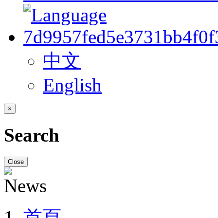
中文
English
×
Search
Close
首頁