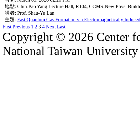
地點: Chin-Pao Yang Lecture Hall, R104, CCMS-New Phys. Build
講者: Prof. Shau-Yu Lan
主題:
Fast Quantum Gas Formation via Electromagnetically Induce
First
Previous
1
2
3
4
Next
Last
Copyright © 2026 Center f
National Taiwan University