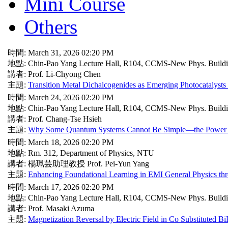
Mini Course
Others
時間: March 31, 2026 02:20 PM
地點: Chin-Pao Yang Lecture Hall, R104, CCMS-New Phys. Build
講者: Prof. Li-Chyong Chen
主題:
Transition Metal Dichalcogenides as Emerging Photocatalyst
時間: March 24, 2026 02:20 PM
地點: Chin-Pao Yang Lecture Hall, R104, CCMS-New Phys. Build
講者: Prof. Chang-Tse Hsieh
主題:
Why Some Quantum Systems Cannot Be Simple—the Power 
時間: March 18, 2026 02:20 PM
地點: Rm. 312, Department of Physics, NTU
講者: 楊珮芸助理教授 Prof. Pei-Yun Yang
主題:
Enhancing Foundational Learning in EMI General Physics thro
時間: March 17, 2026 02:20 PM
地點: Chin-Pao Yang Lecture Hall, R104, CCMS-New Phys. Build
講者: Prof. Masaki Azuma
主題:
Magnetization Reversal by Electric Field in Co Substituted 