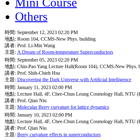
Mini Course
Others
時間: September 12, 2023 02:20 PM
地點: Room 104, CCMS-New Phys. building
講者: Prof. Li-Min Wang
主題:
A Dream of Room-temperature Superconductors
時間: September 05, 2023 02:20 PM
地點: Chin-Pao Yang Lecture Hall(Room 104), CCMS-New Phys. b
講者: Prof. Shih-Chieh Hsu
主題:
Discovering the Dark Universe with Artiﬁcial Intelligence
時間: January 11, 2023 02:00 PM
地點: Lecture Hall, 4F, Chee-Chun Leung Cosmology Hall, NTU (
講者: Prof. Qian Niu
主題:
Molecular Berry curvature for lattice dynamics
時間: January 10, 2023 02:00 PM
地點: Lecture Hall, 4F, Chee-Chun Leung Cosmology Hall, NTU (
講者: Prof. Qian Niu
主題:
Berry curvature effects in superconductors