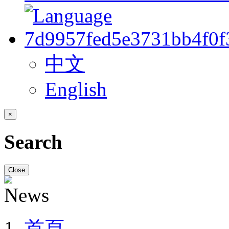
中文
English
×
Search
Close
首頁