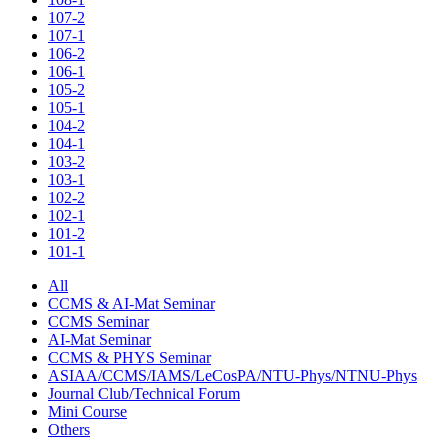
107-2
107-1
106-2
106-1
105-2
105-1
104-2
104-1
103-2
103-1
102-2
102-1
101-2
101-1
All
CCMS & AI-Mat Seminar
CCMS Seminar
AI-Mat Seminar
CCMS & PHYS Seminar
ASIAA/CCMS/IAMS/LeCosPA/NTU-Phys/NTNU-Phys
Journal Club/Technical Forum
Mini Course
Others