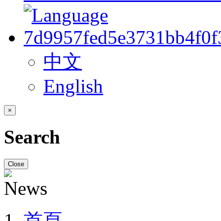
中文
English
×
Search
Close
首頁