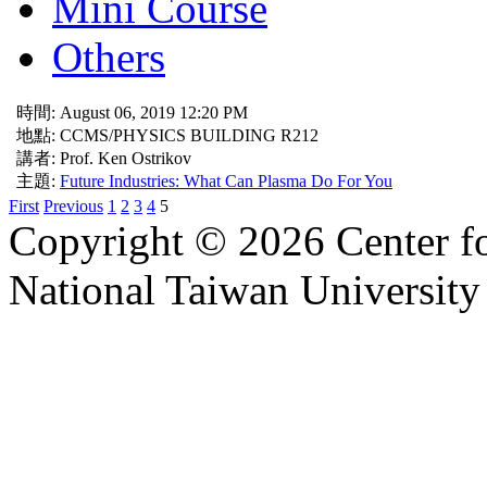
Mini Course
Others
時間: August 06, 2019 12:20 PM
地點: CCMS/PHYSICS BUILDING R212
講者: Prof. Ken Ostrikov
主題:
Future Industries: What Can Plasma Do For You
First
Previous
1
2
3
4
5
Copyright © 2026 Center f
National Taiwan University