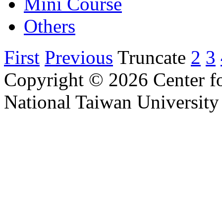
Mini Course
Others
First
Previous
Truncate
2
3
Copyright © 2026 Center f
National Taiwan University