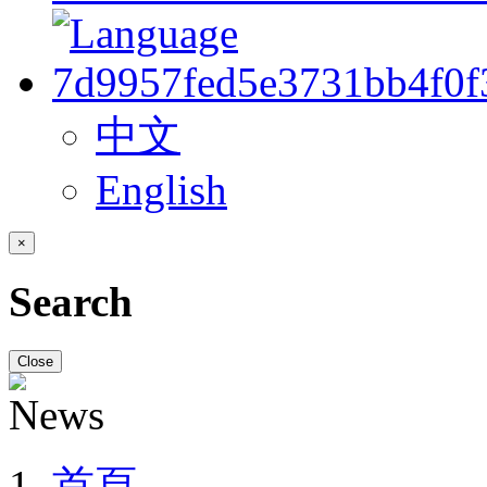
中文
English
×
Search
Close
首頁