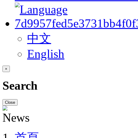
中文
English
×
Search
Close
首頁