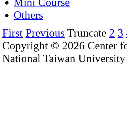
Mini Course
Others
First
Previous
Truncate
2
3
Copyright © 2026 Center f
National Taiwan University