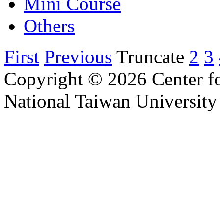
Mini Course
Others
First
Previous
Truncate
2
3
Copyright © 2026 Center f
National Taiwan University