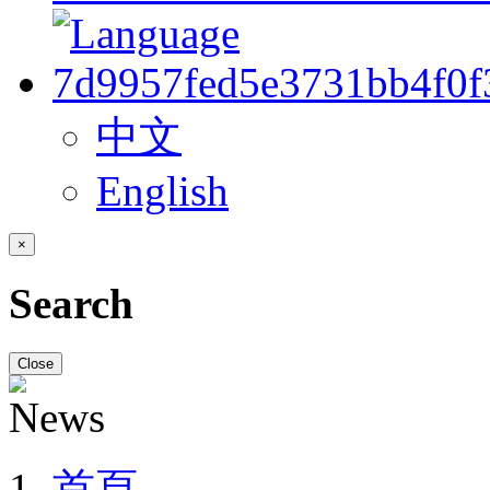
中文
English
×
Search
Close
首頁