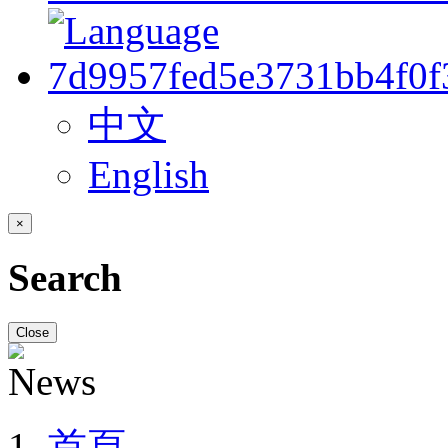
中文
English
×
Search
Close
首頁