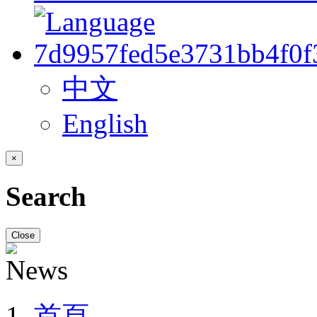
中文
English
×
Search
Close
首頁