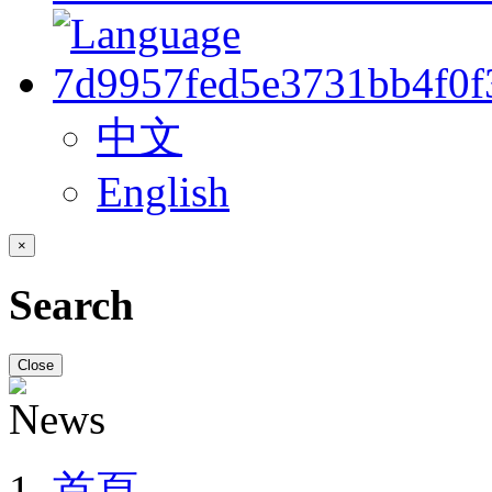
中文
English
×
Search
Close
首頁